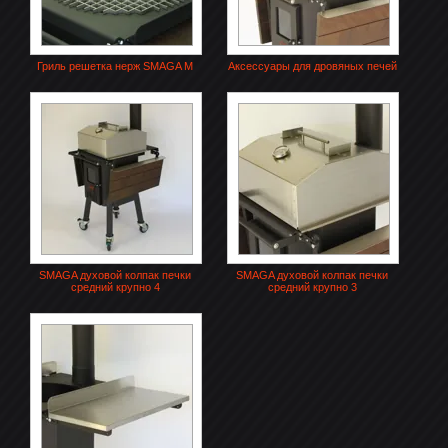
Гриль решетка нерж SMAGA M
Аксессуары для дровяных печей
SMAGA духовой колпак печки
SMAGA духовой колпак печки
средний крупно 4
средний крупно 3