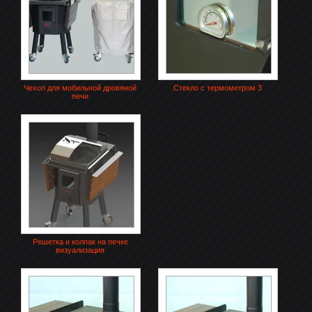
Чехол для мобильной дровяной
Стекло с термометром 3
печи
Решетка и колпак на печке
визуализация