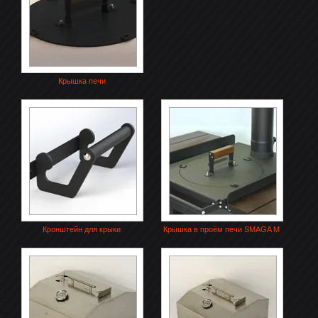
Крышка печи
Кронштейн для крыки
Крышка в проём печи SMAGA M